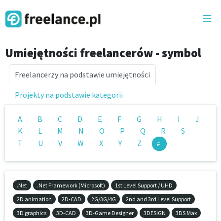
Togg
Umiejętności freelancerów - symbol
Freelancerzy na podstawie umiejętności
Projekty na podstawie kategorii
A
B
C
D
E
F
G
H
I
J
K
L
M
N
O
P
Q
R
S
T
U
V
W
X
Y
Z
#
.Net
.Net Framework (Microsoft)
1st Level Support / UHD
2D animation
2D-CAD
2G/3G/4G
2nd and 3rd Level Support
3D graphics
3D-CAD
3D-Game Designer
3DESIGN
3DS Max