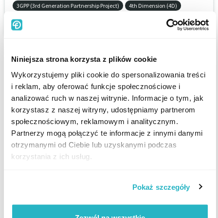
3GPP (3rd Generation Partnership Project)
4th Dimension (4D)
8D-Report
Niniejsza strona korzysta z plików cookie
Wykorzystujemy pliki cookie do spersonalizowania treści
i reklam, aby oferować funkcje społecznościowe i
analizować ruch w naszej witrynie. Informacje o tym, jak
korzystasz z naszej witryny, udostępniamy partnerom
społecznościowym, reklamowym i analitycznym.
Partnerzy mogą połączyć te informacje z innymi danymi
otrzymanymi od Ciebie lub uzyskanymi podczas
korzystania z ich usług.
Freelancer
Znajdź projekt
Pokaż szczegóły
Zarejestruj się jako freelancer
Artykuły dla freelancerów
Zezwól na wszystkie