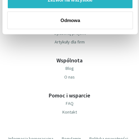
Firma
Znajdź freelancera
Odmowa
Zarejestruj się jako firma
Opublikuj projekt
Artykuły dla firm
Wspólnota
Blog
O nas
Pomoc i wsparcie
FAQ
Kontakt
Informacja korporacyjna
Regulamin
Polityka prywatności