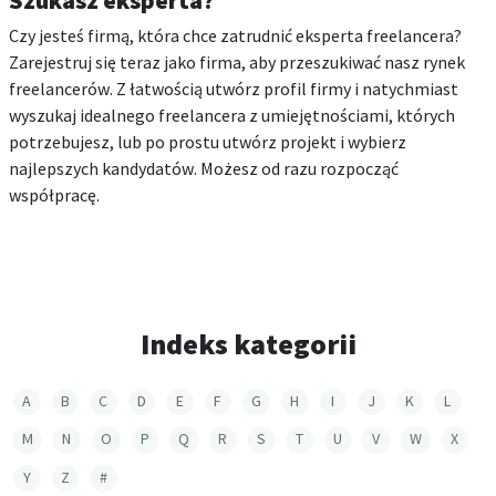
Czy jesteś firmą, która chce zatrudnić eksperta freelancera?
Zarejestruj się teraz jako firma, aby przeszukiwać nasz rynek
freelancerów. Z łatwością utwórz profil firmy i natychmiast
wyszukaj idealnego freelancera z umiejętnościami, których
potrzebujesz, lub po prostu utwórz projekt i wybierz
najlepszych kandydatów. Możesz od razu rozpocząć
współpracę.
Indeks kategorii
A
B
C
D
E
F
G
H
I
J
K
L
M
N
O
P
Q
R
S
T
U
V
W
X
Y
Z
#