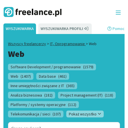
WYSZUKIWARKA
WYSZUKIWARKA PROFILI
Pomoc
Wszyscy freelancerzy
>
IT, Oprogramowanie
>
Web
Web
Software Development / programowanie
(1579)
Web
(1407)
Data base
(461)
Inne umiejętności związane z IT
(365)
Analiza biznesowa
(182)
Project management (IT)
(118)
Platformy / systemy operacyjne
(112)
Telekomunikacja / sieci
(107)
Pokaż wszystko