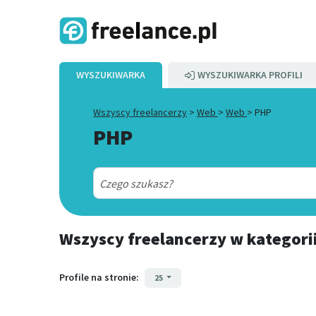
WYSZUKIWARKA
WYSZUKIWARKA PROFILI
Wszyscy freelancerzy
>
Web
>
Web
>
PHP
PHP
Wszyscy freelancerzy
w kategori
Profile na stronie:
25