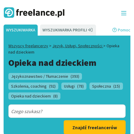
WYSZUKIWARKA
WYSZUKIWARKA PROFILI
Pomoc
Wszyscy freelancerzy
>
Język, Usługi, Społeczności
>
Opieka
nad dzieckiem
Opieka nad dzieckiem
Językoznawstwo / Tłumaczenie
(393)
Szkolenia, coaching
(92)
Usługi
(78)
Społeczna
(15)
Opieka nad dzieckiem
(8)
Znajdź freelancerów