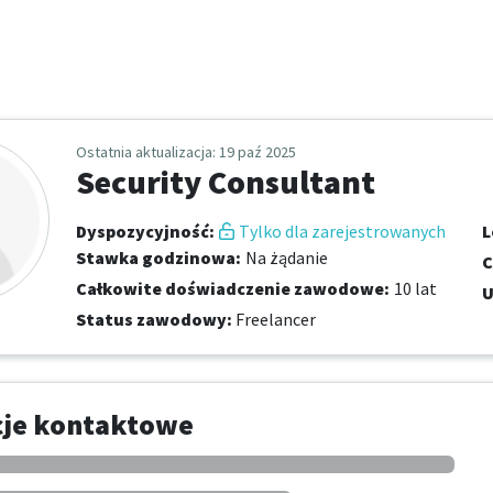
Ostatnia aktualizacja
: 19 paź 2025
Security Consultant
Dyspozycyjność
:
Tylko dla zarejestrowanych
L
Stawka godzinowa
:
Na żądanie
C
Całkowite doświadczenie zawodowe
:
10 lat
U
Status zawodowy
:
Freelancer
cje kontaktowe