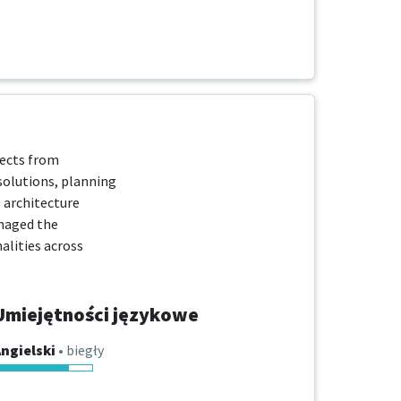
ects from

solutions, planning

 architecture

naged the

ities across

Umiejętności językowe
ngielski
• biegły