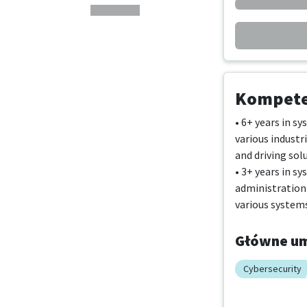
Kompeten
• 6+ years in s
various industr
and driving sol
• 3+ years in s
administration
various system
Główne um
Cybersecurity