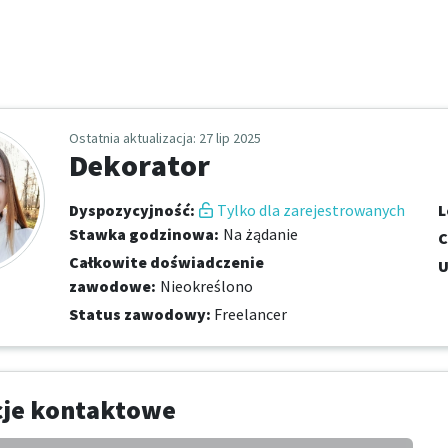
Ostatnia aktualizacja
: 27 lip 2025
Dekorator
Dyspozycyjność
:
Tylko dla zarejestrowanych
L
Stawka godzinowa
:
Na żądanie
C
Całkowite doświadczenie
U
zawodowe
:
Nieokreślono
Status zawodowy
:
Freelancer
cje kontaktowe