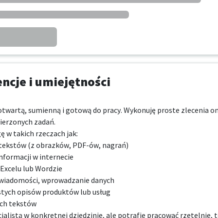
cje i umiejętności
wartą, sumienną i gotową do pracy. Wykonuję proste zlecenia onli
erzonych zadań.

w takich rzeczach jak:

tekstów (z obrazków, PDF-ów, nagrań)

formacji w internecie

Excelu lub Wordzie

 wiadomości, wprowadzanie danych

tych opisów produktów lub usług

ch tekstów

jalistą w konkretnej dziedzinie, ale potrafię pracować rzetelnie