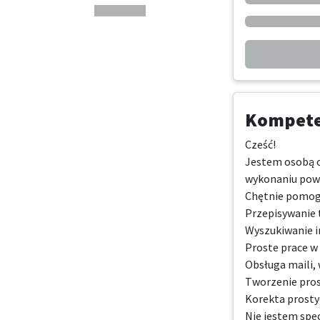
Kompeten
Cześć!

Jestem osobą ot
wykonaniu powi
Chętnie pomogę 
Przepisywanie 
Wyszukiwanie in
Proste prace w 
Obsługa maili,
Tworzenie pros
Korekta prosty
Nie jestem spec