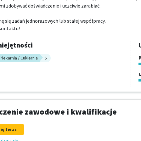
i zdobywać doświadczenie i uczciwie zarabiać.

ę się zadań jednorazowych lub stałej współpracy.

kontaktu!
iejętności
P
Piekarnia / Cukiernia
5
zenie zawodowe i kwalifikacje
się teraz