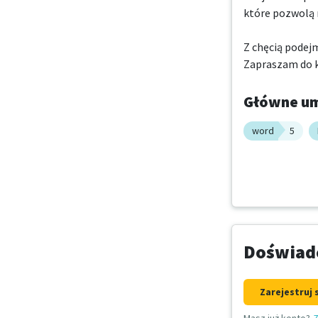
które pozwolą m
Z chęcią podejm
Zapraszam do 
Główne um
word
5
Doświadc
Zarejestruj 