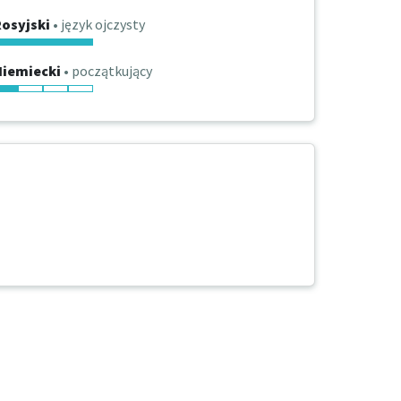
osyjski
• język ojczysty
Niemiecki
• początkujący