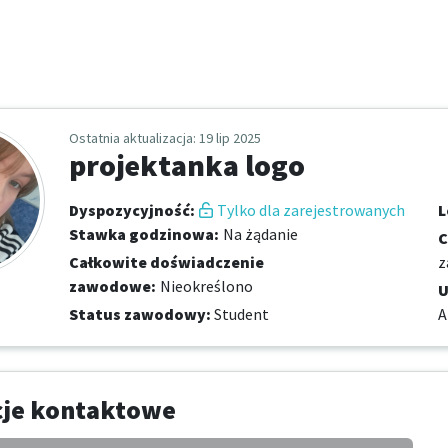
Ostatnia aktualizacja
: 19 lip 2025
projektanka logo
Dyspozycyjność
:
Tylko dla zarejestrowanych
L
Stawka godzinowa
:
Na żądanie
C
Całkowite doświadczenie
z
zawodowe
:
Nieokreślono
U
Status zawodowy
:
Student
A
cje kontaktowe