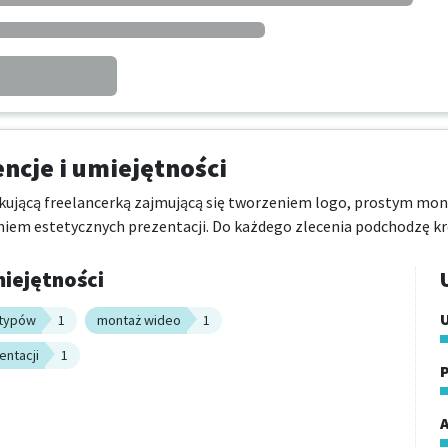
cje i umiejętności
ującą freelancerką zajmującą się tworzeniem logo, prostym mon
em estetycznych prezentacji. Do każdego zlecenia podchodzę k
iejętności
otypów
1
montaż wideo
1
entacji
1
P
A