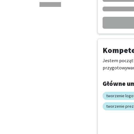
Kompeten
Jestem początk
przygotowywani
Główne um
tworzenie log
tworzenie prez