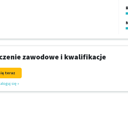
R
zenie zawodowe i kwalifikacje
się teraz
aloguj się
»