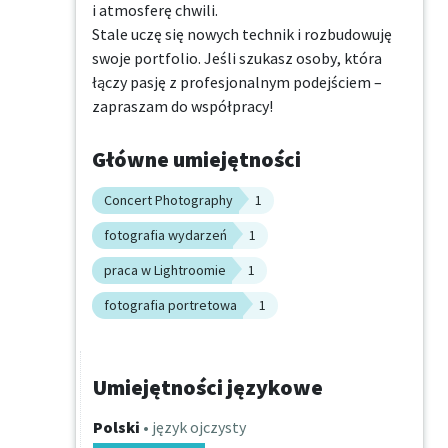
i atmosferę chwili.

Stale uczę się nowych technik i rozbudowuję 
swoje portfolio. Jeśli szukasz osoby, która 
łączy pasję z profesjonalnym podejściem – 
zapraszam do współpracy!
Główne umiejętności
Concert Photography
1
fotografia wydarzeń
1
praca w Lightroomie
1
fotografia portretowa
1
Umiejętności językowe
Polski
• język ojczysty