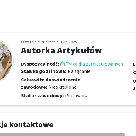
Ostatnia aktualizacja
: 1 lip 2025
Autorka Artykułów
Dyspozycyjność
:
Tylko dla zarejestrowanych
L
Stawka godzinowa
:
Na żądanie
C
Całkowite doświadczenie
U
zawodowe
:
Nieokreślono
J
Status zawodowy
:
Pracownik
cje kontaktowe