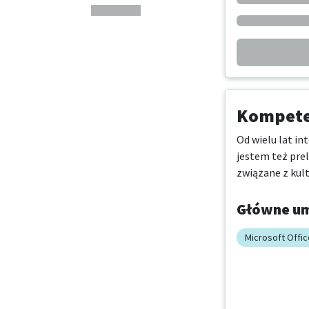
Kompeten
Od wielu lat in
jestem też pre
związane z kult
Główne um
Microsoft Offic