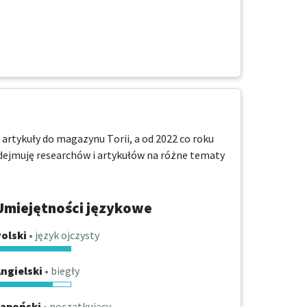
 artykuły do magazynu Torii, a od 2022 co roku 
dejmuję researchów i artykułów na różne tematy 
Umiejętności językowe
olski
• język ojczysty
ngielski
• biegły
Japoński
• początkujący