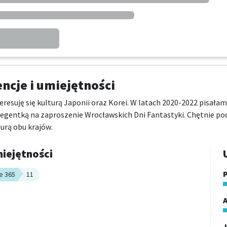
cje i umiejętności
teresuję się kulturą Japonii oraz Korei. W latach 2020-2022 pisałam
legentką na zaproszenie Wrocławskich Dni Fantastyki. Chętnie po
urą obu krajów.
iejętności
P
e 365
11
A