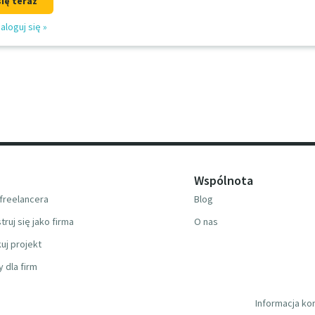
się teraz
aloguj się
»
Wspólnota
freelancera
Blog
truj się jako firma
O nas
uj projekt
y dla firm
Informacja ko