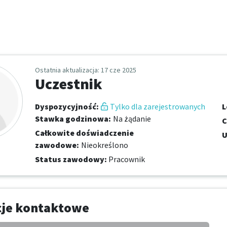
Ostatnia aktualizacja
: 17 cze 2025
Uczestnik
Dyspozycyjność
:
Tylko dla zarejestrowanych
L
Stawka godzinowa
:
Na żądanie
C
Całkowite doświadczenie
U
zawodowe
:
Nieokreślono
Status zawodowy
:
Pracownik
cje kontaktowe