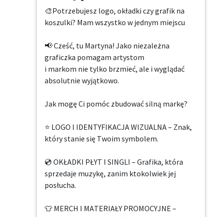
🎨Potrzebujesz logo, okładki czy grafik na 
koszulki? Mam wszystko w jednym miejscu

📢 Cześć, tu Martyna! Jako niezależna 
graficzka pomagam artystom

i markom nie tylko brzmieć, ale i wyglądać 
absolutnie wyjątkowo.

Jak mogę Ci pomóc zbudować silną markę?

⭐ LOGO I IDENTYFIKACJA WIZUALNA – Znak, 
który stanie się Twoim symbolem.

💿 OKŁADKI PŁYT I SINGLI – Grafika, która 
sprzedaje muzykę, zanim ktokolwiek jej 
posłucha.

👕 MERCH I MATERIAŁY PROMOCYJNE – 