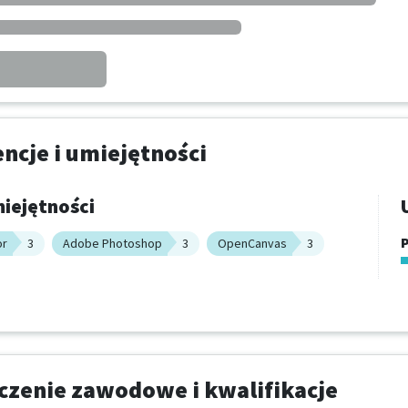
cje i umiejętności
iejętności
P
or
3
Adobe Photoshop
3
OpenCanvas
3
zenie zawodowe i kwalifikacje