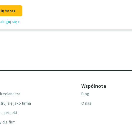
się teraz
aloguj się
»
Wspólnota
freelancera
Blog
truj się jako firma
O nas
uj projekt
y dla firm