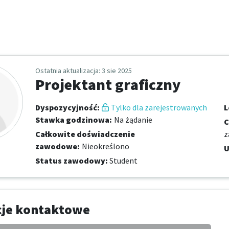
Ostatnia aktualizacja
: 3 sie 2025
Projektant graficzny
Dyspozycyjność
:
Tylko dla zarejestrowanych
L
Stawka godzinowa
:
Na żądanie
C
Całkowite doświadczenie
z
zawodowe
:
Nieokreślono
U
Status zawodowy
:
Student
cje kontaktowe