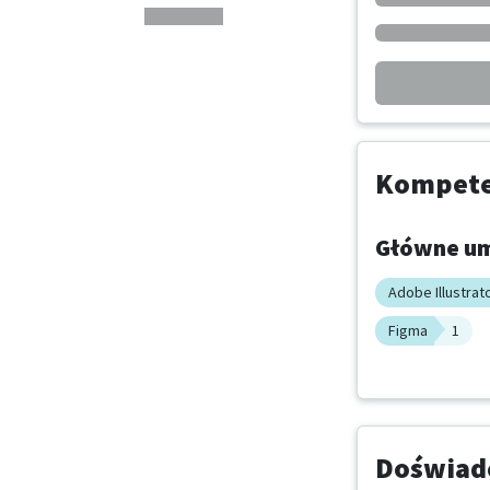
Kompeten
Główne um
Adobe Illustrat
Figma
1
Doświadc