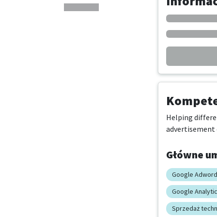
Informa
Kompeten
Helping differe
advertisement e
Główne um
Google Adwor
Google Analyti
Sprzedaż techn