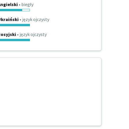
ngielski
• biegły
Ukraiński
• język ojczysty
osyjski
• język ojczysty