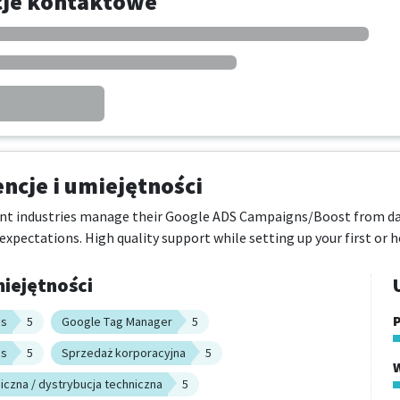
cje kontaktowe
cje i umiejętności
nt industries manage their Google ADS Campaigns/Boost from day 1
xpectations. High quality support while setting up your first or
iejętności
P
ds
5
Google Tag Manager
5
cs
5
Sprzedaż korporacyjna
5
iczna / dystrybucja techniczna
5