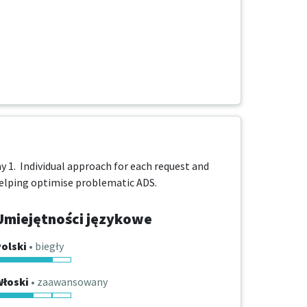
.  Individual approach for each request and 
 helping optimise problematic ADS.
Umiejętności językowe
olski
• biegły
Włoski
• zaawansowany