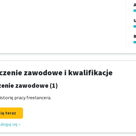
A
R
zenie zawodowe i kwalifikacje
enie zawodowe (1)
storię pracy freelancera.
się teraz
aloguj się
»