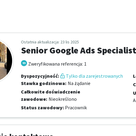
Ostatnia aktualizacja
: 23 lis 2025
Senior Google Ads Specialis
Zweryfikowana referencja
:
1
Dyspozycyjność
:
Tylko dla zarejestrowanych
L
Stawka godzinowa
:
Na żądanie
C
Całkowite doświadczenie
U
zawodowe
:
Nieokreślono
A
Status zawodowy
:
Pracownik