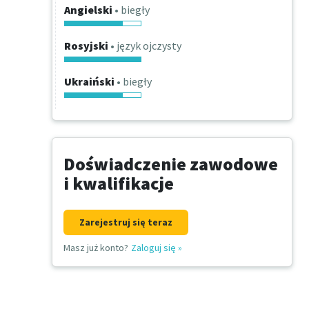
Angielski
• biegły
Rosyjski
• język ojczysty
Ukraiński
• biegły
Doświadczenie zawodowe
i kwalifikacje
Zarejestruj się teraz
Masz już konto?
Zaloguj się
»