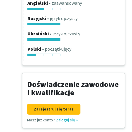
Angielski
• zaawansowany
Rosyjski
• język ojczysty
Ukraiński
• język ojczysty
Polski
• początkujący
Doświadczenie zawodowe
i kwalifikacje
Zarejestruj się teraz
Masz już konto?
Zaloguj się
»