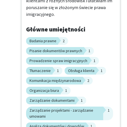
klientami z różnych środowisk i ułatwiam im 
poruszanie się w złożonym świecie prawa 
imigracyjnego.
Główne umiejętności
Badania prawne
2
Pisanie dokumentów prawnych
1
Prowadzenie spraw imigracyjnych
1
Tłumaczenie
1
Obsługa klienta
1
Komunikacja międzynarodowa
2
Organizacja biura
1
Zarządzanie dokumentami
1
Zarządzanie projektami - zarządzanie
1
umowami
Analiza dokumentów i dowodów
1