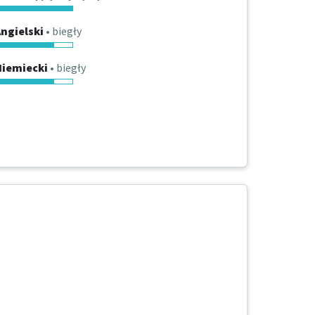
ngielski
• biegły
Niemiecki
• biegły