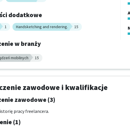
A
ści dodatkowe
1
Handsketching and rendering.
15
enie w branży
ądzeń mobilnych
15
zenie zawodowe i kwalifikacje
enie zawodowe (3)
storię pracy freelancera.
nie (1)