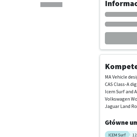
Informa
Kompeten
MA Vehicle desig
CAS Class-A digi
Icem Surf and A
Volkswagen Wol
Jaguar Land Ro
Główne um
ICEM Surf
12