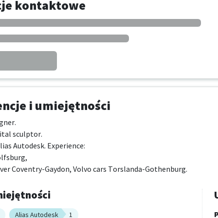
cje kontaktowe
cje i umiejętności
ner. 

tal sculptor. 

lias Autodesk. Experience: 

fsburg, 

ver Coventry-Gaydon, Volvo cars Torslanda-Gothenburg.
iejętności
P
Alias Autodesk
1