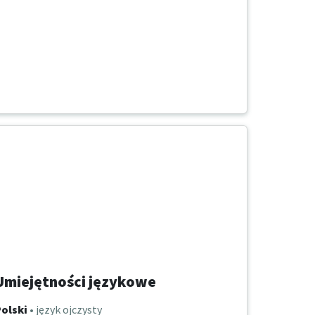
Umiejętności językowe
olski
• język ojczysty