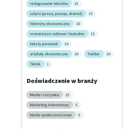
redagowanie tekstów
25
satyra (proza, poezja, dramat)
15
felietony ekonomiczne
20
scenariusze radiowe i teatralne
15
teksty piosenek
10
artykuły ekonomiczne
20
Twitter
10
Tiktok
1
Doświadczenie w branży
Media i rozrywka
25
Marketing internetowy
5
Media społecznościowe
5