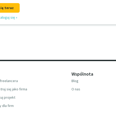
się teraz
aloguj się
»
Wspólnota
freelancera
Blog
truj się jako firma
O nas
uj projekt
y dla firm