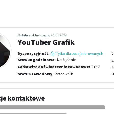
Ostatnia aktualizacja
: 20 lut 2024
YouTuber Grafik
Dyspozycyjność
:
Tylko dla zarejestrowanych
L
Stawka godzinowa
:
Na żądanie
C
Całkowite doświadczenie zawodowe
:
1 rok
z
Status zawodowy
:
Pracownik
U
cje kontaktowe