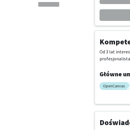
Kompeten
Od 3 lat intere
profesjonalista
Główne um
OpenCanvas
Doświadc