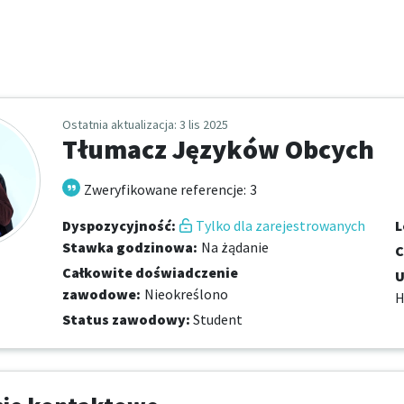
Ostatnia aktualizacja
: 3 lis 2025
Tłumacz Języków Obcych
Zweryfikowane referencje
:
3
Dyspozycyjność
:
Tylko dla zarejestrowanych
L
Stawka godzinowa
:
Na żądanie
C
Całkowite doświadczenie
U
zawodowe
:
Nieokreślono
H
Status zawodowy
:
Student