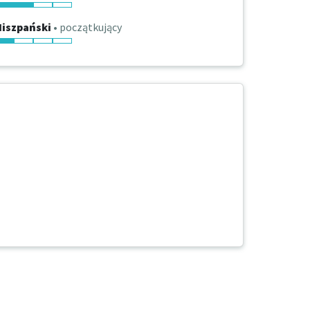
Hiszpański
• początkujący