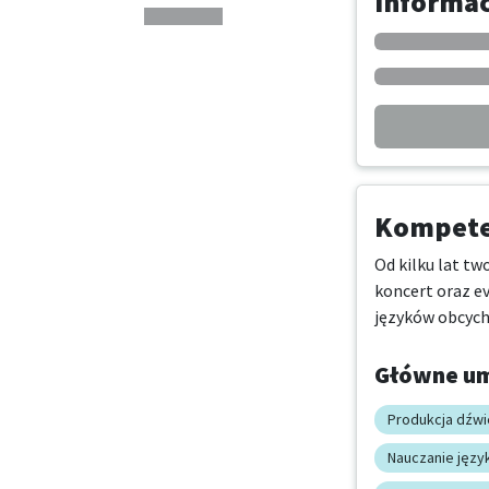
Informa
Kompeten
Od kilku lat tw
koncert oraz e
języków obcych
Główne um
Produkcja dźw
Nauczanie jęz