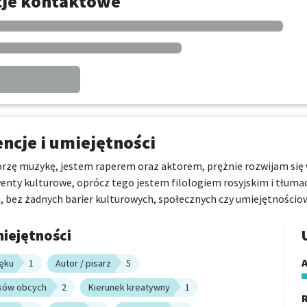
cje kontaktowe
cje i umiejętności
orzę muzykę, jestem raperem oraz aktorem, prężnie rozwijam się w 
venty kulturowe, oprócz tego jestem filologiem rosyjskim i tłum
, bez żadnych barier kulturowych, społecznych czy umiejętnościo
iejętności
A
ięku
1
Autor / pisarz
5
yków obcych
2
Kierunek kreatywny
1
R