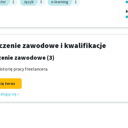
ktor
2
Język
3
e-learning
2
zenie zawodowe i kwalifikacje
enie zawodowe (3)
storię pracy freelancera.
się teraz
aloguj się
»