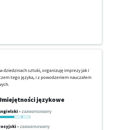
dziedzinach sztuki, organizuję imprezy jak i 
aczem tego języka, i z powodzeniem nauczałem 
wych.
Umiejętności językowe
ngielski
• zaawansowany
osyjski
• zaawansowany