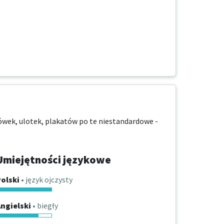
ówek, ulotek, plakatów po te niestandardowe - 
Umiejętności językowe
olski
• język ojczysty
ngielski
• biegły