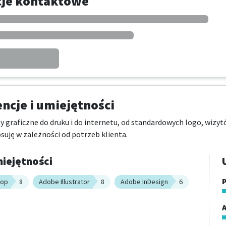
cje kontaktowe
cje i umiejętności
 graficzne do druku i do internetu, od standardowych logo, wizyt
suję w zależności od potrzeb klienta.
iejętności
P
hop
8
Adobe Illustrator
8
Adobe InDesign
6
A