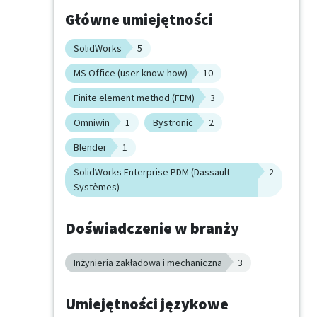
Główne umiejętności
SolidWorks
5
MS Office (user know-how)
10
Finite element method (FEM)
3
Omniwin
1
Bystronic
2
Blender
1
SolidWorks Enterprise PDM (Dassault
2
Systèmes)
Doświadczenie w branży
Inżynieria zakładowa i mechaniczna
3
Umiejętności językowe