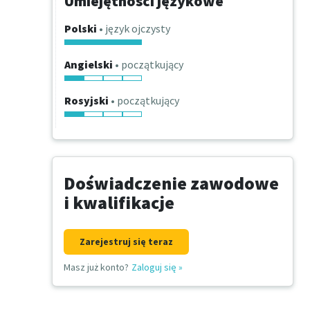
Umiejętności językowe
Polski
• język ojczysty
Angielski
• początkujący
Rosyjski
• początkujący
Doświadczenie zawodowe
i kwalifikacje
Zarejestruj się teraz
Masz już konto?
Zaloguj się
»