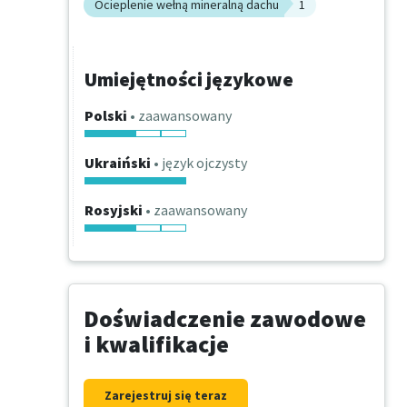
Ocieplenie wełną mineralną dachu
1
Umiejętności językowe
Polski
• zaawansowany
Ukraiński
• język ojczysty
Rosyjski
• zaawansowany
Doświadczenie zawodowe
i kwalifikacje
Zarejestruj się teraz