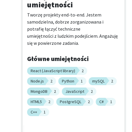
umiejętności
Tworzę projekty end-to-end. Jestem 
samodzielna, dobrze zorganizowana i 
potrafię łączyć techniczne

umiejętności z ludzkim podejściem. Angażuję 
się w powierzone zadania.
Główne umiejętności
React (JavaScript library)
2
Node.js
2
Python
1
mySQL
2
MongoDB
2
JavaScript
2
HTML5
2
PostgreSQL
2
C#
1
C++
1