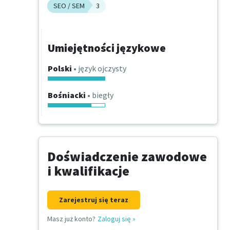
SEO / SEM
3
Umiejętności językowe
Polski
• język ojczysty
Bośniacki
• biegły
Doświadczenie zawodowe
i kwalifikacje
Zarejestruj się teraz
Masz już konto?
Zaloguj się
»