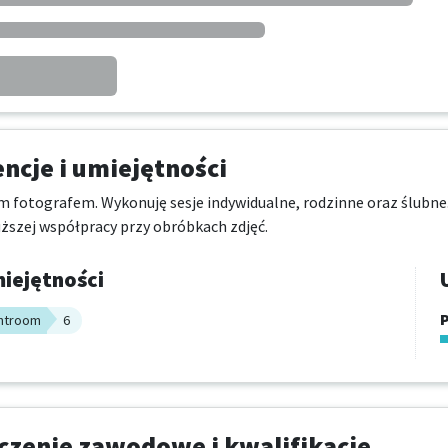
cje i umiejętności
 fotografem. Wykonuję sesje indywidualne, rodzinne oraz ślubne. 
uższej współpracy przy obróbkach zdjęć.
iejętności
P
ghtroom
6
zenie zawodowe i kwalifikacje