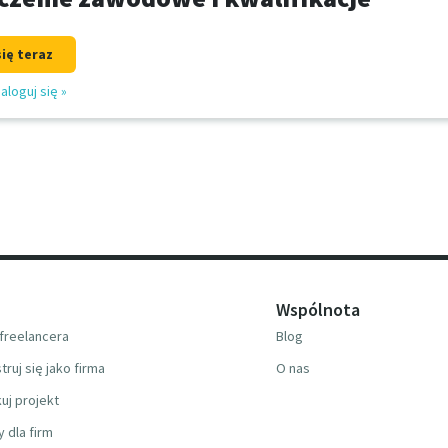
się teraz
aloguj się
»
Wspólnota
freelancera
Blog
truj się jako firma
O nas
uj projekt
y dla firm