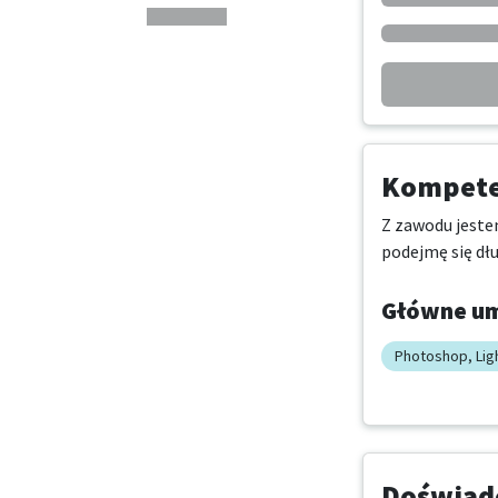
Kompeten
Z zawodu jestem
podejmę się dł
Główne um
Photoshop, Li
Doświadc