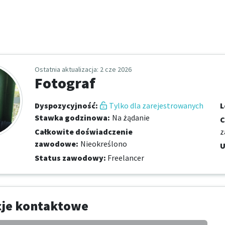
Ostatnia aktualizacja
: 2 cze 2026
Fotograf
Dyspozycyjność
:
Tylko dla zarejestrowanych
L
Stawka godzinowa
:
Na żądanie
C
Całkowite doświadczenie
z
zawodowe
:
Nieokreślono
U
Status zawodowy
:
Freelancer
cje kontaktowe