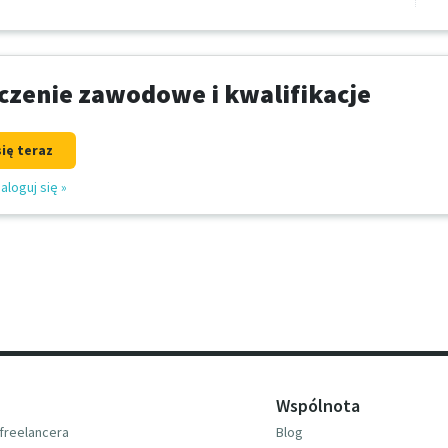
zenie zawodowe i kwalifikacje
się teraz
aloguj się
»
Wspólnota
freelancera
Blog