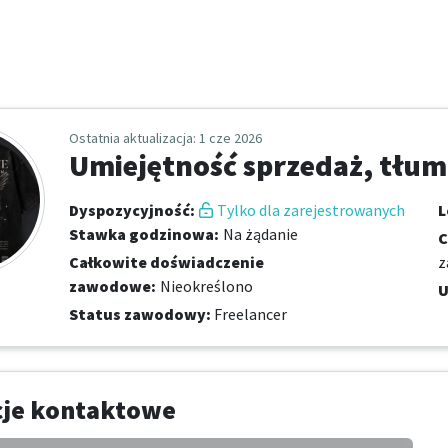
Ostatnia aktualizacja
: 1 cze 2026
Umiejętność sprzedaż, tłum
Dyspozycyjność
:
Tylko dla zarejestrowanych
L
Stawka godzinowa
:
Na żądanie
C
Całkowite doświadczenie
z
zawodowe
:
Nieokreślono
U
Status zawodowy
:
Freelancer
cje kontaktowe