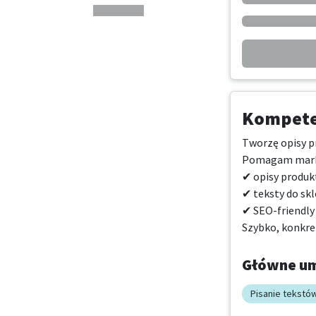
Kompeten
Tworzę opisy pr
Pomagam markom
✔ opisy produkt
✔ teksty do sk
✔ SEO-friendly
Szybko, konkret
Główne um
Pisanie tekstó