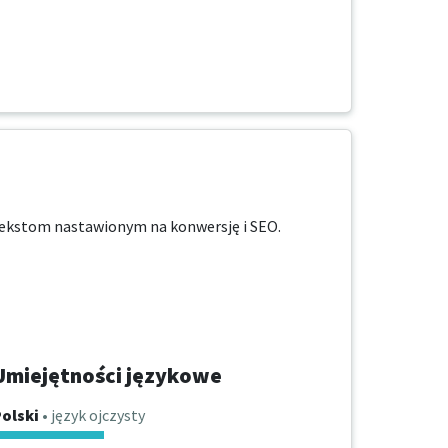
ekstom nastawionym na konwersję i SEO.

Umiejętności językowe
olski
• język ojczysty