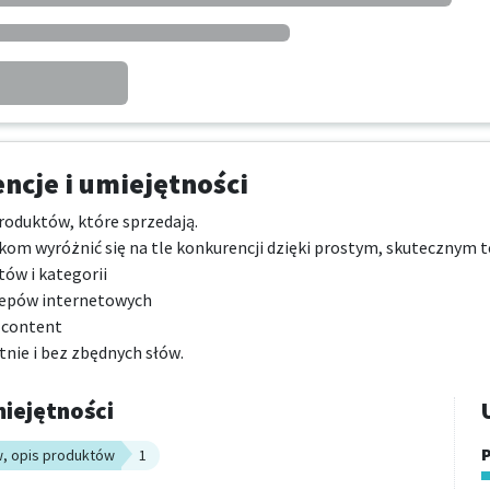
cje i umiejętności
oduktów, które sprzedają.

 wyróżnić się na tle konkurencji dzięki prostym, skutecznym t
ów i kategorii

lepów internetowych

 content

nie i bez zbędnych słów.
iejętności
P
w, opis produktów
1