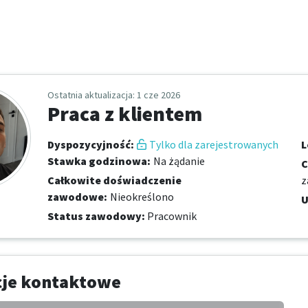
Ostatnia aktualizacja
: 1 cze 2026
Praca z klientem
Dyspozycyjność
:
Tylko dla zarejestrowanych
L
Stawka godzinowa
:
Na żądanie
C
Całkowite doświadczenie
z
zawodowe
:
Nieokreślono
U
Status zawodowy
:
Pracownik
cje kontaktowe