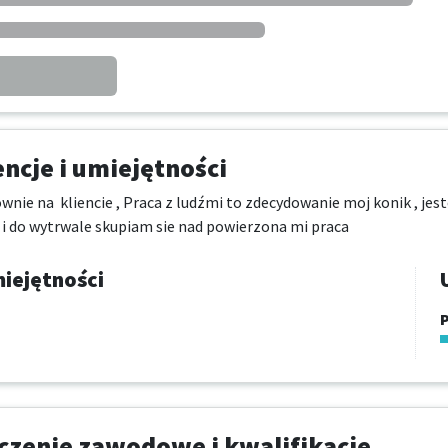
cje i umiejętności
wnie na  kliencie , Praca z ludźmi to zdecydowanie moj konik , jes
 i do wytrwale skupiam sie nad powierzona mi praca
iejętności
P
zenie zawodowe i kwalifikacje