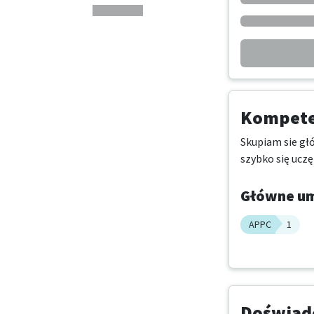
Kompeten
Skupiam sie głó
szybko się uczę
Główne um
APPC
1
Doświadc