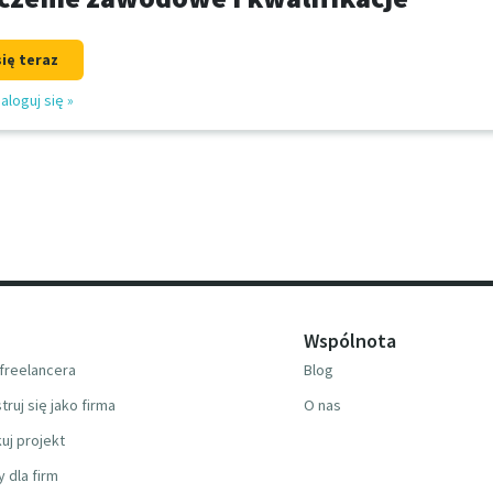
się teraz
aloguj się
»
Wspólnota
freelancera
Blog
truj się jako firma
O nas
uj projekt
y dla firm