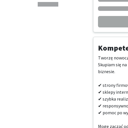
Kompeten
Tworzę nowoczes
Skupiam się na 
biznesie.

✔ strony firmo
✔ sklepy inte
✔ szybka realiza
✔ responsywnoś
✔ pomoc po wyk
Mogę zacząć od