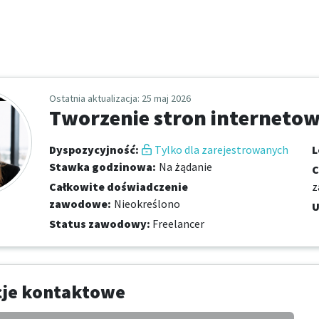
Ostatnia aktualizacja
: 25 maj 2026
Tworzenie stron interneto
Dyspozycyjność
:
Tylko dla zarejestrowanych
L
Stawka godzinowa
:
Na żądanie
C
Całkowite doświadczenie
z
zawodowe
:
Nieokreślono
U
Status zawodowy
:
Freelancer
cje kontaktowe