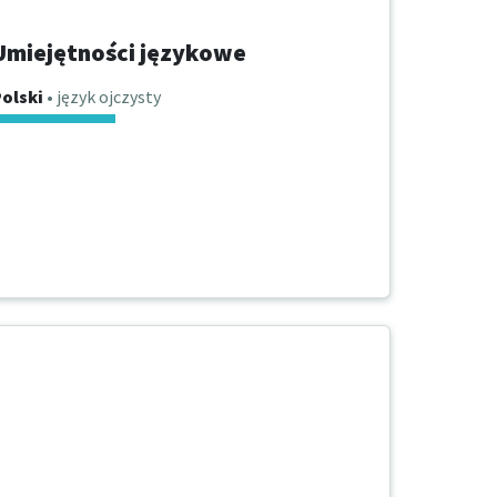
Umiejętności językowe
olski
• język ojczysty