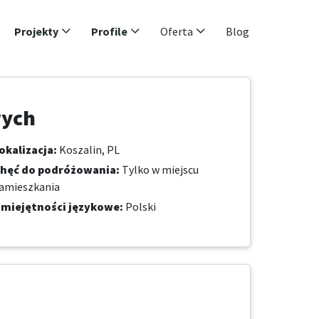
Projekty
Profile
Oferta
Blog
wych
okalizacja
:
Koszalin, PL
hęć do podróżowania
:
Tylko w miejscu
amieszkania
miejętności językowe
:
Polski