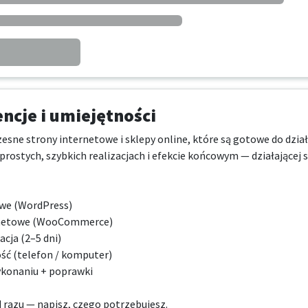
cje i umiejętności
ne strony internetowe i sklepy online, które są gotowe do działa
prostych, szybkich realizacjach i efekcie końcowym — działającej 
we (WordPress)

rnetowe (WooCommerce)

cja (2–5 dni)

ć (telefon / komputer)

onaniu + poprawki

 razu — napisz, czego potrzebujesz.