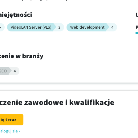
iejętności
P
5
VideoLAN Server (VLS)
3
Web development
4
enie w branży
 SEO
4
zenie zawodowe i kwalifikacje
się teraz
aloguj się
»