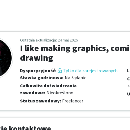
Ostatnia aktualizacja
: 24 maj 2026
I like making graphics, comic
drawing
Dyspozycyjność
:
Tylko dla zarejestrowanych
L
Stawka godzinowa
:
Na żądanie
C
Całkowite doświadczenie
z
zawodowe
:
Nieokreślono
U
Status zawodowy
:
Freelancer
cje kontaktowe