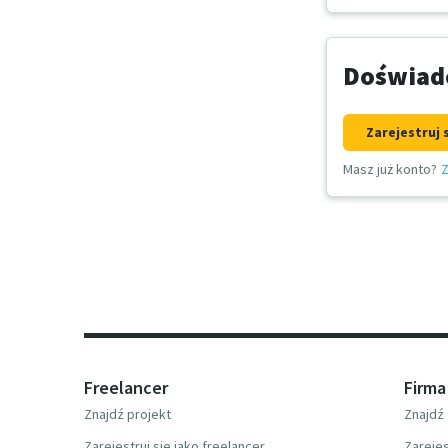
Doświadc
Zarejestruj 
Masz już konto?
Z
Freelancer
Firma
Znajdź projekt
Znajdź 
Zarejestruj się jako freelancer
Zarejes