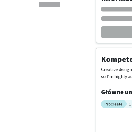
Kompeten
Creative design
so I’m highly a
Główne um
Procreate
1