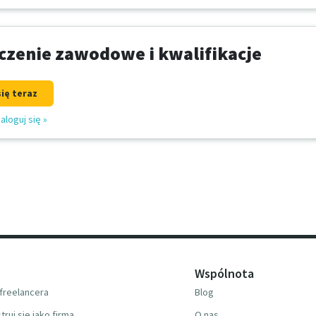
zenie zawodowe i kwalifikacje
się teraz
aloguj się
»
Wspólnota
freelancera
Blog
truj się jako firma
O nas