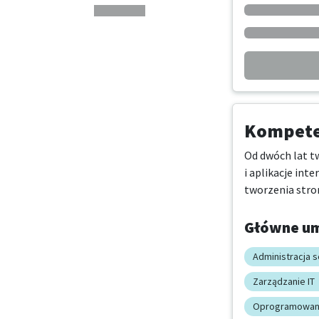
Kompeten
Od dwóch lat tw
i aplikacje int
tworzenia stro
Główne um
Administracja 
Zarządzanie IT
Oprogramowan