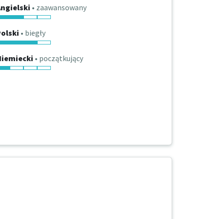
ngielski
• zaawansowany
olski
• biegły
Niemiecki
• początkujący