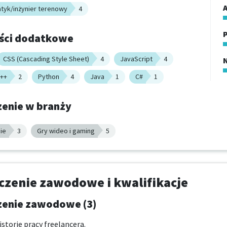
A
atyk/inżynier terenowy
4
P
ści dodatkowe
CSS (Cascading Style Sheet)
4
JavaScript
4
++
2
Python
4
Java
1
C#
1
enie w branży
ie
3
Gry wideo i gaming
5
zenie zawodowe i kwalifikacje
enie zawodowe (3)
storię pracy freelancera.