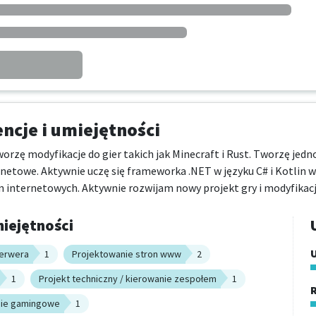
cje i umiejętności
orzę modyfikacje do gier takich jak Minecraft i Rust. Tworzę jedn
ernetowe. Aktywnie uczę się frameworka .NET w języku C# i Kotlin w 
n internetowych. Aktywnie rozwijam nowy projekt gry i modyfikacj
iejętności
serwera
1
Projektowanie stron www
2
1
Projekt techniczny / kierowanie zespołem
1
R
ie gamingowe
1