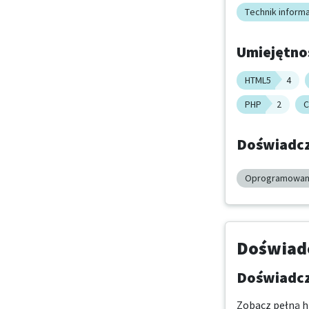
Technik inform
Umiejętno
HTML5
4
PHP
2
C
Doświadcz
Oprogramowan
Doświadc
Doświadcz
Zobacz pełną hi