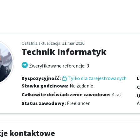
Ostatnia aktualizacja
: 11 mar 2026
Technik Informatyk
Zweryfikowane referencje
:
3
Dyspozycyjność
:
Tylko dla zarejestrowanych
L
Stawka godzinowa
:
Na żądanie
C
Całkowite doświadczenie zawodowe
:
4 lat
U
Status zawodowy
:
Freelancer
A
cje kontaktowe