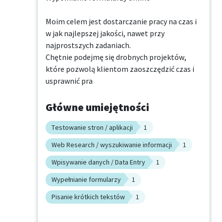
Moim celem jest dostarczanie pracy na czas i 
w jak najlepszej jakości, nawet przy 
najprostszych zadaniach.

Chętnie podejmę się drobnych projektów, 
które pozwolą klientom zaoszczędzić czas i 
usprawnić pra
Główne umiejętności
Testowanie stron / aplikacji
1
Web Research / wyszukiwanie informacji
1
Wpisywanie danych / Data Entry
1
Wypełnianie formularzy
1
Pisanie krótkich tekstów
1