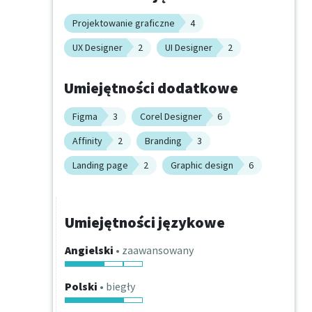
Projektowanie graficzne
4
UX Designer
2
UI Designer
2
Umiejętności dodatkowe
Figma
3
Corel Designer
6
Affinity
2
Branding
3
Landing page
2
Graphic design
6
Umiejętności językowe
Angielski
• zaawansowany
Polski
• biegły