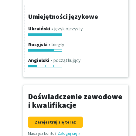
Umiejętności językowe
Ukraiński
• język ojczysty
Rosyjski
• biegły
Angielski
• początkujący
Doświadczenie zawodowe
i kwalifikacje
Zarejestruj się teraz
Masz już konto?
Zaloguj się
»