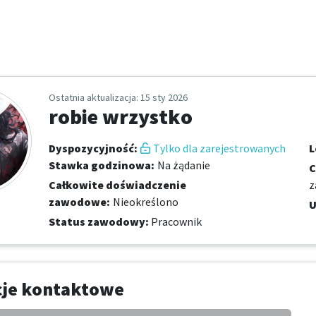
Ostatnia aktualizacja
: 15 sty 2026
robie wrzystko
Dyspozycyjność
:
Tylko dla zarejestrowanych
L
Stawka godzinowa
:
Na żądanie
C
Całkowite doświadczenie
z
zawodowe
:
Nieokreślono
U
Status zawodowy
:
Pracownik
cje kontaktowe