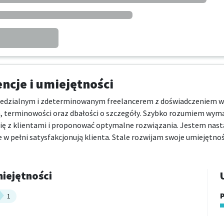
cje i umiejętności
dzialnym i zdeterminowanym freelancerem z doświadczeniem w prac
ań, terminowości oraz dbałości o szczegóły. Szybko rozumiem wyma
ę z klientami i proponować optymalne rozwiązania. Jestem nas
e w pełni satysfakcjonują klienta. Stale rozwijam swoje umiejętn
iejętności
P
1