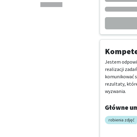
Kompeten
Jestem odpowie
realizacji zad
komunikować si
rezultaty, któr
wyzwania.
Główne um
robienia zdjęć