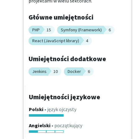
projektami w wielu sektorach.
Główne umiejętności
PHP
15
Symfony (Framework)
6
React (JavaScript library)
4
Umiejętności dodatkowe
Jenkins
10
Docker
6
Umiejętności językowe
Polski
• język ojczysty
Angielski
• początkujący