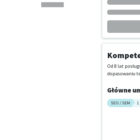
Kompeten
Od 8 lat posług
dopasowaniu te
Główne um
SEO / SEM
1