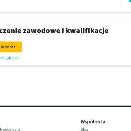
zenie zawodowe i kwalifikacje
się teraz
aloguj się
»
Wspólnota
freelancera
Blog