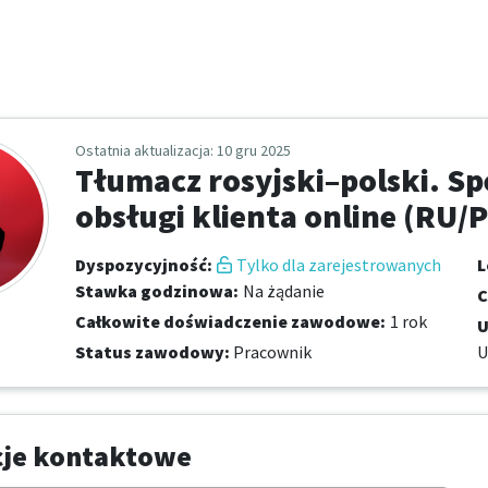
Ostatnia aktualizacja
: 10 gru 2025
Tłumacz rosyjski–polski. Spe
obsługi klienta online (RU/P
Dyspozycyjność
:
Tylko dla zarejestrowanych
L
Stawka godzinowa
:
Na żądanie
C
Całkowite doświadczenie zawodowe
:
1 rok
U
Status zawodowy
:
Pracownik
U
cje kontaktowe