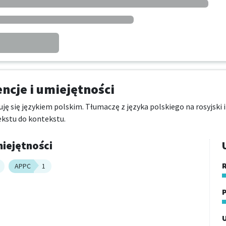
cje i umiejętności
uję się językiem polskim. Tłumaczę z języka polskiego na rosyjski i
kstu do kontekstu.
iejętności
R
APPC
1
P