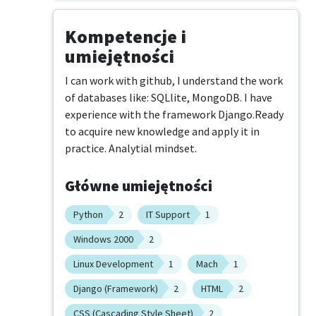
Kompetencje i
umiejętności
I can work with github, I understand the work 
of databases like: SQLlite, MongoDB. I have 
experience with the framework Django.Ready 
to acquire new knowledge and apply it in 
practice. Analytial mindset.
Główne umiejętności
Python
2
IT Support
1
Windows 2000
2
Linux Development
1
Mach
1
Django (Framework)
2
HTML
2
CSS (Cascading Style Sheet)
2