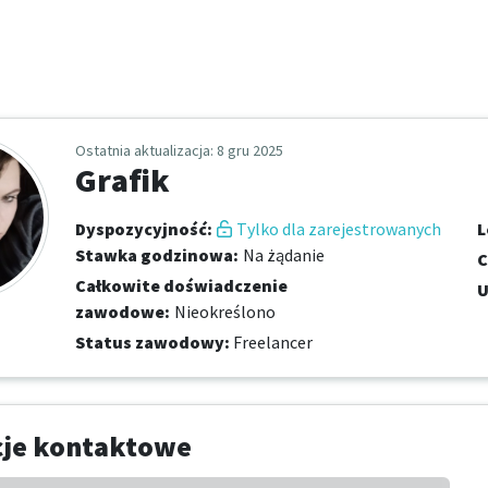
Ostatnia aktualizacja
: 8 gru 2025
Grafik
Dyspozycyjność
:
Tylko dla zarejestrowanych
L
Stawka godzinowa
:
Na żądanie
C
Całkowite doświadczenie
U
zawodowe
:
Nieokreślono
Status zawodowy
:
Freelancer
cje kontaktowe