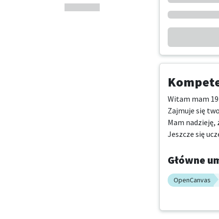
Kompeten
Witam mam 19 l
Zajmuje się two
Mam nadzieję, że
Jeszcze się ucz
Główne um
OpenCanvas