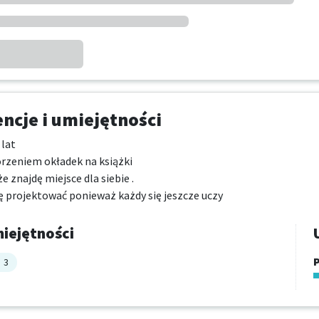
cje i umiejętności
at 

rzeniem okładek na książki 

 znajdę miejsce dla siebie .

ę projektować ponieważ każdy się jeszcze uczy
iejętności
P
3