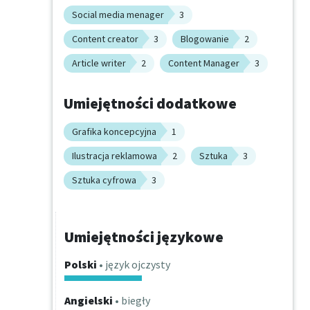
Social media menager
3
Content creator
3
Blogowanie
2
Article writer
2
Content Manager
3
Umiejętności dodatkowe
Grafika koncepcyjna
1
Ilustracja reklamowa
2
Sztuka
3
Sztuka cyfrowa
3
Umiejętności językowe
Polski
• język ojczysty
Angielski
• biegły