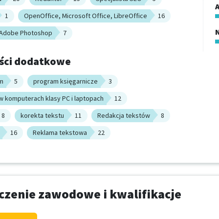
A
1
OpenOffice, Microsoft Office, LibreOffice
16
Adobe Photoshop
7
ści dodatkowe
sm
5
program księgarnicze
3
w komputerach klasy PC i laptopach
12
8
korekta tekstu
11
Redakcja tekstów
8
16
Reklama tekstowa
22
zenie zawodowe i kwalifikacje