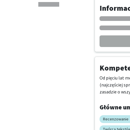
Informa
Kompeten
Od pięciu lat m
(najczęściej s
zasadzie o wsz
Główne um
Recenzowanie
Twórca tekstó