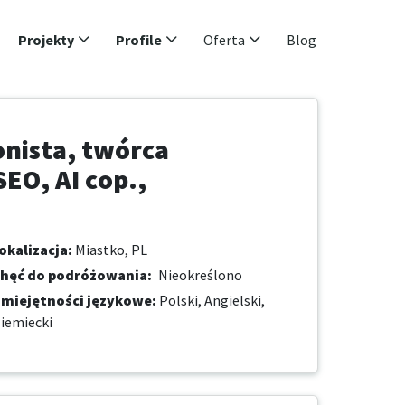
Projekty
Profile
Oferta
Blog
onista, twórca
EO, AI cop.,
okalizacja
:
Miastko, PL
hęć do podróżowania
:
Nieokreślono
miejętności językowe
:
Polski,
Angielski,
iemiecki