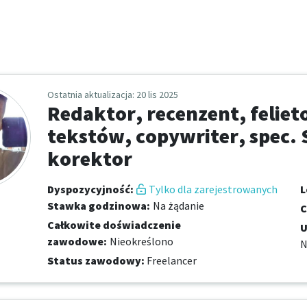
Ostatnia aktualizacja
: 20 lis 2025
Redaktor, recenzent, feliet
tekstów, copywriter, spec. S
korektor
Dyspozycyjność
:
Tylko dla zarejestrowanych
L
Stawka godzinowa
:
Na żądanie
C
Całkowite doświadczenie
U
zawodowe
:
Nieokreślono
N
Status zawodowy
:
Freelancer