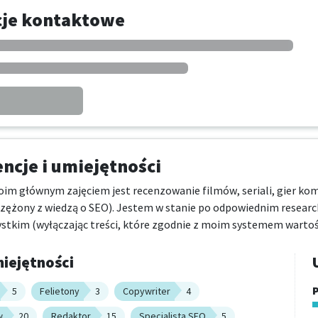
cje kontaktowe
cje i umiejętności
oim głównym zajęciem jest recenzowanie filmów, seriali, gier kom
przężony z wiedzą o SEO). Jestem w stanie po odpowiednim researc
ystkim (wyłączając treści, które zgodnie z moim systemem wartośc
iejętności
P
5
Felietony
3
Copywriter
4
w
20
Redaktor
15
Specjalista SEO
5