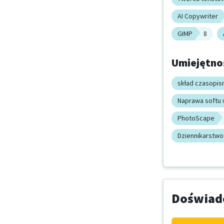
AI Copywriter
GIMP
8
Umiejętno
skład czasopi
Naprawa softu 
PhotoScape
Dziennikarstwo
Doświadc