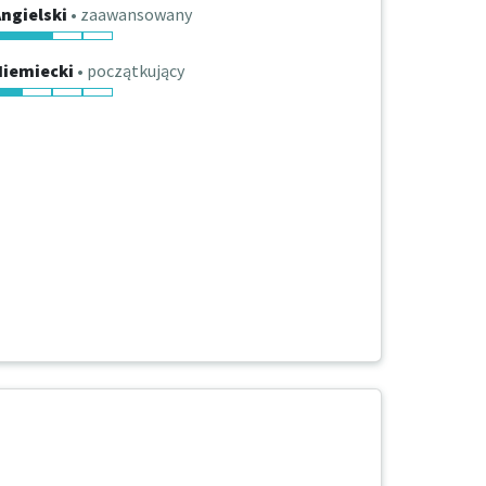
ngielski
• zaawansowany
Niemiecki
• początkujący