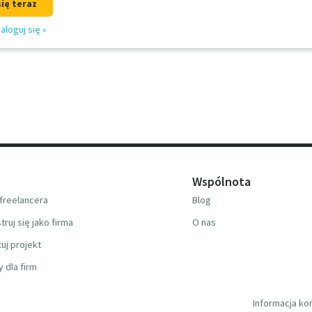
się teraz
aloguj się
»
Wspólnota
freelancera
Blog
truj się jako firma
O nas
uj projekt
y dla firm
Informacja ko