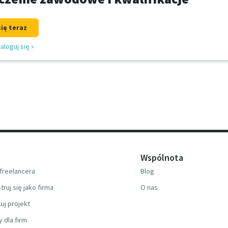
się teraz
aloguj się
»
Wspólnota
freelancera
Blog
truj się jako firma
O nas
uj projekt
y dla firm