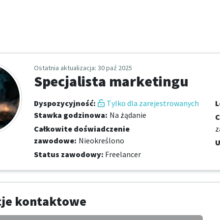
Ostatnia aktualizacja
: 30 paź 2025
Specjalista marketingu
Dyspozycyjność
:
Tylko dla zarejestrowanych
L
Stawka godzinowa
:
Na żądanie
C
Całkowite doświadczenie
z
zawodowe
:
Nieokreślono
U
Status zawodowy
:
Freelancer
cje kontaktowe