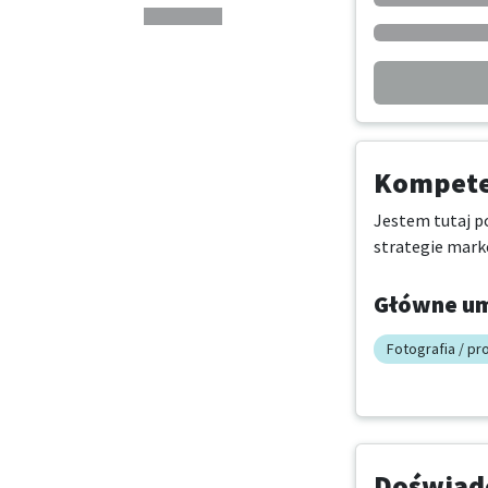
Kompeten
Jestem tutaj p
strategie marke
Główne um
Fotografia / pr
Doświadc