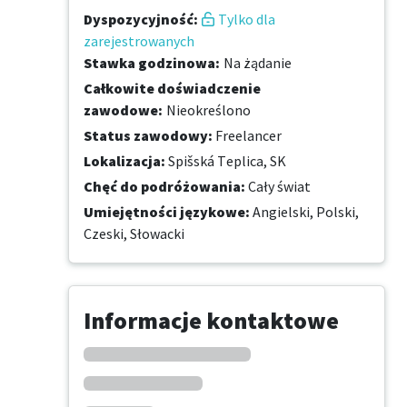
Dyspozycyjność
:
Tylko dla
zarejestrowanych
Stawka godzinowa
:
Na żądanie
Całkowite doświadczenie
zawodowe
:
Nieokreślono
Status zawodowy
:
Freelancer
Lokalizacja
:
Spišská Teplica, SK
Chęć do podróżowania
:
Cały świat
Umiejętności językowe
:
Angielski,
Polski,
Czeski,
Słowacki
Informacje kontaktowe